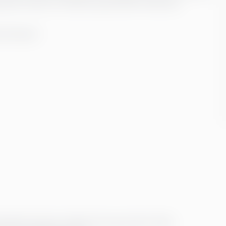
og tar hensyn til nyanser og kulturelle referanser.
menttyper:
ettelser bevarer original tone og nyanser, føles