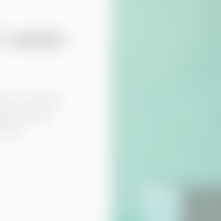
i veien
ter, nettsider
. Kommuniser
 klikk