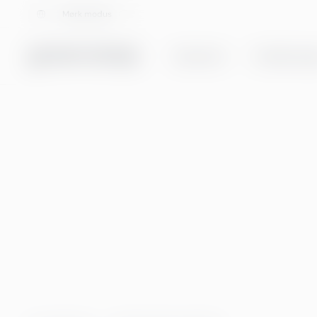
Velg språk
Mørk modus
Tjenester
Totalløsning