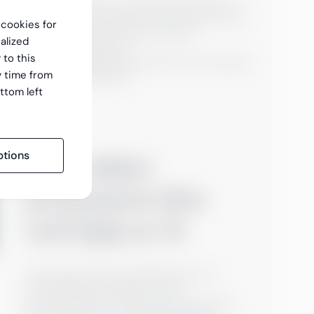
Du kan bruke vårt oversettelsesverktøy til
utallige dokumenttyper! Du kan blant annet
f cookies for
oversette teknisk dokumentasjon,
alized
salgspresentasjoner,
 to this
markedsføringsmateriell eller hele nettsiden
y time from
din – raskt og enkelt.
ttom left
tions
Optimaliser
prosessene dine
ved hjelp av AI
Hvis teamet ditt for eksempel skal ut i
internasjonale markeder og all
dokumentasjonen deres er på norsk, står