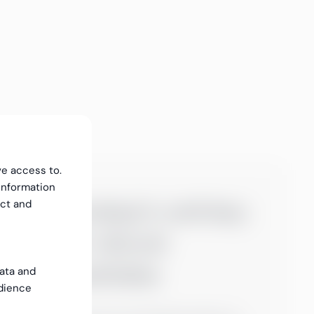
ve access to.
information
Greenstep’s verktøy
ect and
for AI-drevet
oversettelse
data and
dience