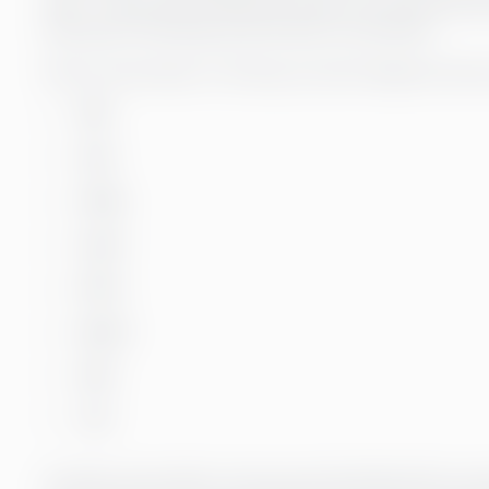
tekst – den forstår konteksten, bevarer tone og mening, 
Resultatet? Naturlige og autentiske oversettelser.
Nå kan Greensteps AI-løsning oversette følgende doku
PDF
CSV
HTML
XLSX
PPTX
DOCX
ODT
TXT
Alt dette mens bilder, format og stil beholdes! Når overs