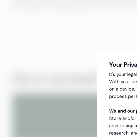
sluttresultatet ekte og profesjonelt. Bruk tiden din på d
Your Priv
Det er så enkelt
It's your le
With your pe
on a device,
process pers
We and our p
Store and/or
advertising
research, a