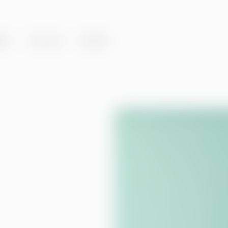
er
Om oss
Innsikt