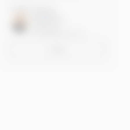
Ta kontakt med Lise!
Lise Nansen
Managing Director
+4793405708
lise.nansen@greenstep.com
Kontakt