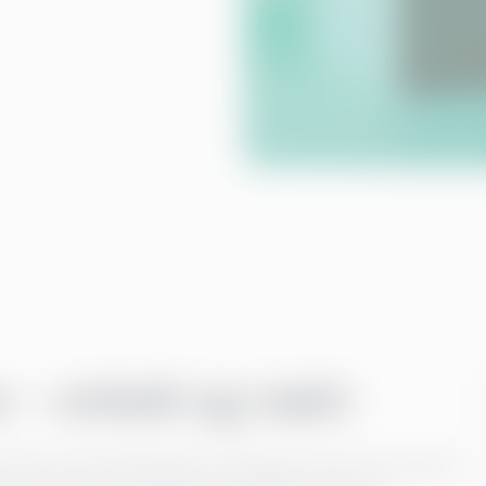
 – enkelt og raskt
lle dine oversettelsesbehov. Den gjør mer enn å oversette