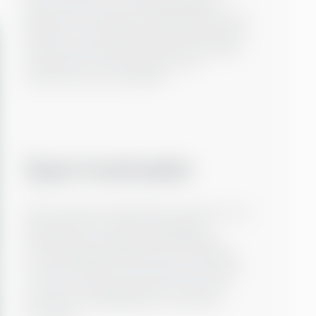
dere overfor en stor lokaliseringsjobb.
Manuell oversettelse tar både tid og energi.
Med vårt AI‑oversettelsesverktøy kan dere
derimot fremskynde prosessen betydelig –
verktøyet kan oversette selv store
dokumenter på et øyeblikk!
Spar kostnader
Når du bruker profesjonelle oversettere, kan
kostnadene fort variere avhengig av
teksttype og omfang. Med Greensteps
AI‑oversettelsesverktøy får du en løsning
som gir full frihet til å oversette så mye du
vil, uten at kostnadene øker. Du får rask,
konsistent og tilgjengelig oversettelse –
hver gang.