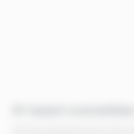
AI-basert oversettelse
Greensteps AI-løsning gir deg uovertrufne verktøy for a