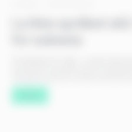
AI-tjenester
Dokumentoversetter
La ikke språket stå 
for suksess
Gi budskapet ditt vinger – oversett dokumen
og innhold til nye språk med vår AI-løsning
uten grenser og nå ut til verden med bare ett
Kontakt