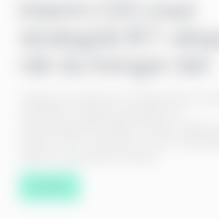
Interim CIO med
strategisk IKT-eks
når du trenger det
Trenger IKT‑funksjonen utvikling på flere om
fremdriften stopper opp på grunn av
rekrutteringsutfordringer? Har dere viktige p
bordet, men er usikre på om det er riktig ti
ansette en permanent ressurs?
Kontakt