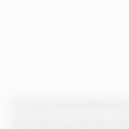
En Interim CIO er en fleksibel og skreddersydd tjeneste 
tilføre midlertidig, høyt erfaren og strategisk ICT‑ledels
Behovet kan oppstå når flere kritiske prosjekter må gj
til kvalitet. Tjenesten er også særlig verdifull ved bem