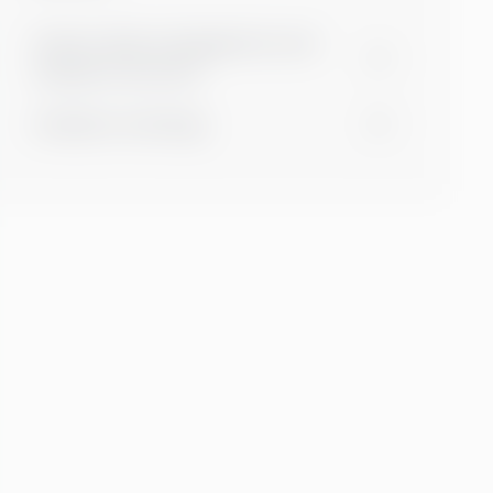
Interim data management and
analytics services
Analytics trainings