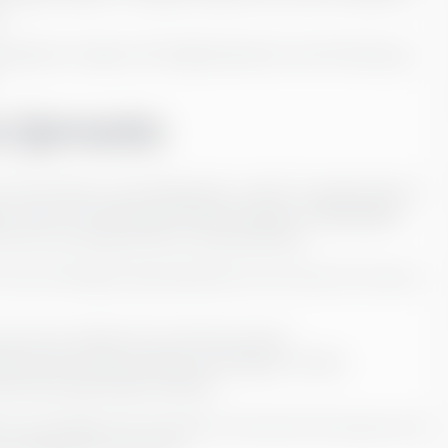
.
ganisasjonen trenger sterk fagkompetanse, bred erfaring og
s tjeneste
r hatt leder‑ og utviklingsroller i ulike ICT‑organisasjoner,
gir Interim CIO‑løsningen fleksibel tilgang til
Greensteps
 annet forretningssystemer og dataanalyse.
har den erfaringen og kompetansen som kreves for å levere
 karrieren jobbet tett med alle sentrale
føring og produktutvikling. Uavhengig av hvilken
råk og en gjensidig forståelse.
re og tydelige kommunikatorer. Alle våre CIO‑ressurser har