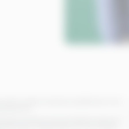
utviklet for å dekke virksomhetens spesifikke behov, ved å
e på seniornivå.
ennomføres samtidig, med stramme tidsfrister og høye krav
anningsendringer, omorganiseringer eller andre situasjoner