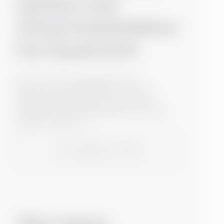
suksess med
virksomhetarkitektur
hos Quanscient
Vår interim‑CIO samarbeidet med
Quanscients toppledelse for å sikre at
virksomhetsarkitekturen deres støtter
selskapets forretningsmål etter hvert som
visjonen realiseres.
Les kundehistorien (EN)
Våre interim