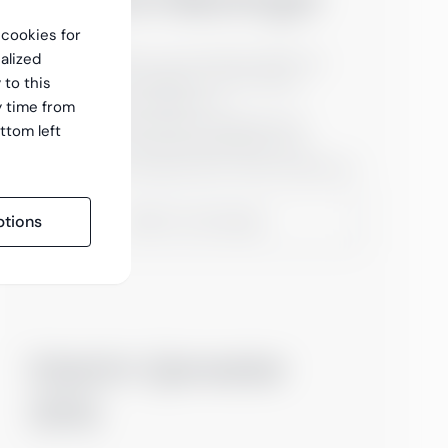
f cookies for
alized
Utnytt Salesforce sine ledende CRM‑ og
kundeservicemuligheter i front office,
 to this
integrer dem grundig med
y time from
back‑office‑prosessene, og følg beste
ttom left
praksis for virksomhetsarkitektur for å
muliggjøre innovasjon på et solid fundament.
Saleforce løsninger
tions
Interim tjenester
(EN)