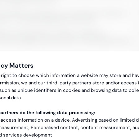
tt dialog på C‑level‑nivå.
orståelse av alle deler av en virksomhets IT‑funksjon. Vi
se ut – og hvilke kapabiliteter som kreves.
ne for CIO‑funksjonen er definert, analyserer vi
erfra planlegger og kommuniserer vi nødvendige tiltak på
ikt i komplekse system‑ og dataarkitekturer. Vi
acy Matters
 på deres eget faglige nivå. Vi vet hva ulike teknologier
e dem med suksess.
gal right to choose which information a website may store and ha
rmission, we and our third-party partners store and/or access 
 such as unique identifiers in cookies and browsing data to coll
onal data.
rksomheten gjennom teknologi og forretningssystemer. En
artners do the following data processing:
ene og muliggjør innovasjon, bygges på robuste
 access information on a device, Advertising based on limited 
av spesifikke teknologier. Greensteps CIO‑ressurser kan
 measurement, Personalised content, content measurement, au
 alle nødvendige kapabiliteter for en høytpresterende
nd services development