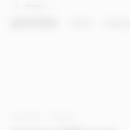
Velg språk
Mørk modus
Tjenester
Totalløsning
CIO-tjenester
Interim CIO