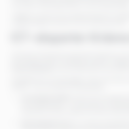
som skaper midlertidige ledelses- eller kompetansegap
I tillegg er en Interim CIO en ideell løsning når ICT‑or
tydelig strategisk styring for å kunne utvikle seg videre.
ICT-eksperter til dere
Vår Interim CIO‑tjeneste gir deg erfarne eksperter som ha
på forskjellige stadier av selskapets livssyklus. I tillegg 
fremste spesialister
, som kan støtte behov innen blant
Alle fagpersoner som tjenestegjør i Interim CIO‑rollen 
effektivt – selv i krevende forretningsmiljøer:
Forretningsforståelse:
Interim CIO‑er har gjennom
forretningsfunksjoner – fra HR og finans til markeds
interessent de møter, etablerer de raskt et felles sp
Kommunikasjonsevner:
Vi er erfarne endringslede