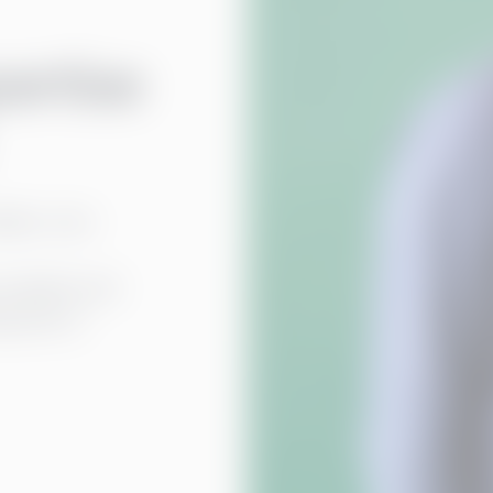
pertise
råder, men
rosjekter på
dspunkt å