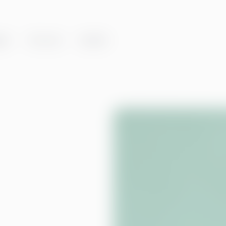
er
Om oss
Innsikt