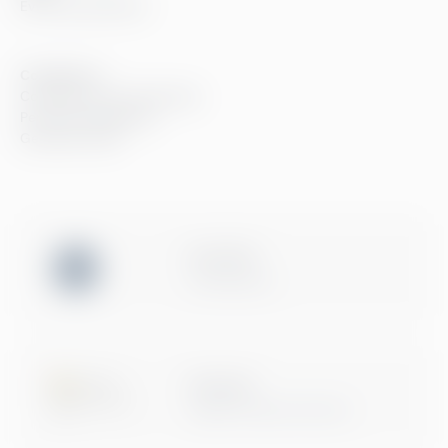
Event og webinarer
Compliance
Compliance hos Greenstep
Personvernerklæring
Generelle vilkår
ISO 27001
Certification
Microsoft
Digital & App Innovation