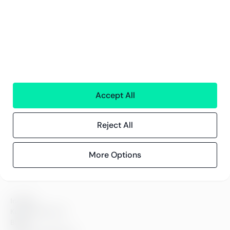
Tjenester
Finansielle Tjenster
Personaltjenester
Teknologi
Alle tjenester
Accept All
Greenstep
Om oss
Reject All
Karriere
Bærekraft
More Options
Kontor
Kontakt
Innsikt
Kundereferanser
Blogg