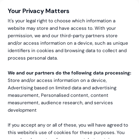
Your Privacy Matters
It's your legal right to choose which information a
website may store and have access to. With your
permission, we and our third-party partners store
Business Central – ett
and/or access information on a device, such as unique
identifiers in cookies and browsing data to collect and
system for hele
process personal data.
virksomheten
We and our partners do the following data processing:
Store and/or access information on a device,
Microsoft Dynamics 365 Business Central samler
Advertising based on limited data and advertising
økonomi, salg, innkjøp og lagerstyring i ett og
measurement, Personalised content, content
samme system. Dette gir deg til enhver tid en
measurement, audience research, and services
oppdatert og helhetlig oversikt over
development
virksomheten, slik at du kan ta bedre
If you accept any or all of these, you will have agreed to
beslutninger basert på pålitelige data.
this website's use of cookies for these purposes. You