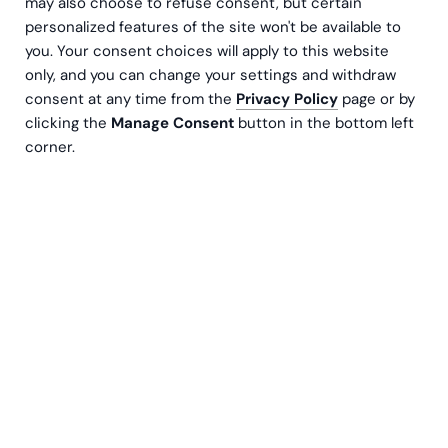
may also choose to refuse consent, but certain
Greenstep hjelper deg med implementeringen av
personalized features of the site won't be available to
Business Central – og kan også ta ansvar for den
you. Your consent choices will apply to this website
løpende økonomifunksjonen etter at løsningen er
only, and you can change your settings and withdraw
på plass. På den måten får du både et moderne
consent at any time from the
Privacy Policy
page or by
forretningssystem og en langsiktig partner som
clicking the
Manage Consent
button in the bottom left
støtter virksomhetens vekst og utvikling.
corner.
Ta kontakt med våre eksperter