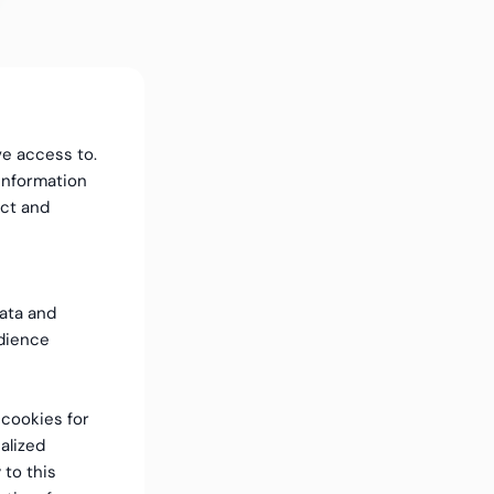
ve access to.
information
ect and
data and
dience
f cookies for
alized
 to this