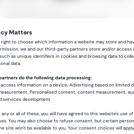
HR, HR Analytics
5 min lesetid
Hvordan utnytte HR‑data for å
beholde topptalenter?
acy Matters
Å beholde ansatte er mer enn bare et HR‑tema: Det
gal right to choose which information a website may store and ha
er en konkurransefordel og et strategisk spørsmål
rmission, we and our third-party partners store and/or access 
som påvirker selskapets kontantstrøm.
 such as unique identifiers in cookies and browsing data to coll
onal data.
artners do the following data processing:
 access information on a device, Advertising based on limited 
 measurement, Personalised content, content measurement, au
nd services development
 any or all of these, you will have agreed to this website's use o
es. You may also choose to refuse consent, but certain person
he site won't be available to you. Your consent choices will apply