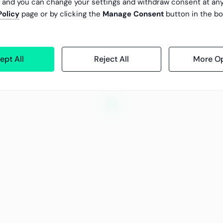
, and you can change your settings and withdraw consent at an
Policy
page or by clicking the
Manage Consent
button in the bo
ept All
Reject All
More Op