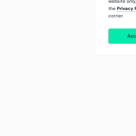
website only
the
Privacy 
corner.
Acc