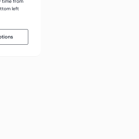
y time from
ttom left
tions