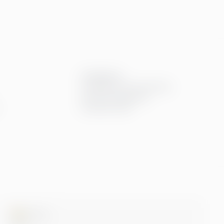
Compliance
Compliance hos Greenstep
Personvernerklæring
Generelle vilkår