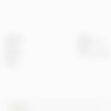
Greenstep
Innsikt
Om oss
Kundereferanser
Karriere
Blogg
Bærekraft
Event og webinarer
Kontor
Kontakt