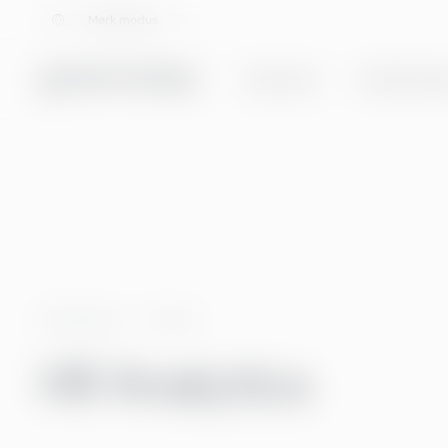
Velg språk
Mørk modus
Tjenester
Totalløsning
Greenstep
Emner
HR Analytics