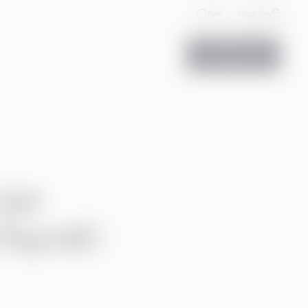
Søk
Logg inn
Kontakt oss
nye
ayroll i