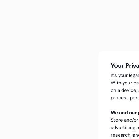
Your Priv
It's your le
With your pe
on a device,
process pers
We and our p
Store and/or
advertising
research, a