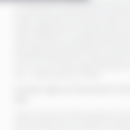
Vi i Greenstep er stolte av å ønske Fredri
Accounting & Payroll på Moss-kontoret! Me
revisjon, regnskap og controlling, bringer F
sterkt engasjement for å skape et godt arbei
teamet og bidra til et inkluderende og pos
skal vi lage et godt arbeidsmiljø, hvor alle s
kontakt med meg når det er ting de ønsker å 
mer om hvorfor Fredrik valgte Greenstep, h
ham – både på jobb og i fritiden.
Hvordan valgte du Greenstep? Fortell
deg.
Jeg kom i kontakt med Greenstep gjennom bema
om Greenstep fra før, men underveis i intervju
dette var et riktig sted for meg. Det var en grun