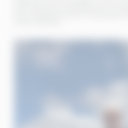
savner tiden uten pc, smarttelefon osv. Før i t
det var planlagt på forhånd. Det hadde også vær
verden utvikler seg!