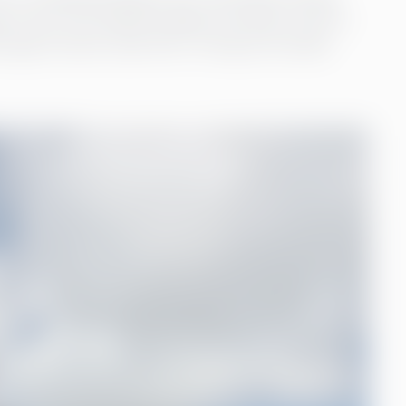
iden kunne man faktisk besøke hverandre uten at
t gøy å kunne reise frem i tid og se hvordan