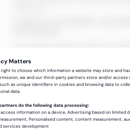
folk på veien.
Fortell litt om din arbeids- og studi
før Greenstep
Jeg er utdannet siviløkonom. Tidligere har jeg j
controlling. I sum har dette gitt meg verdifull erf
acy Matters
Hvordan vil du beskrive rollen din he
gal right to choose which information a website may store and ha
fokusere på?
rmission, we and our third-party partners store and/or access 
 such as unique identifiers in cookies and browsing data to coll
onal data.
Jeg blir ny teamleder. Jeg ser på det som en spe
inn i, men jeg ser veldig frem til utfordringen. G
artners do the following data processing:
 access information on a device, Advertising based on limited 
Hvilke mål har du for tiden hos Gree
 measurement, Personalised content, content measurement, au
nd services development
Sammen skal vi lage et godt arbeidsmiljø, hvor al