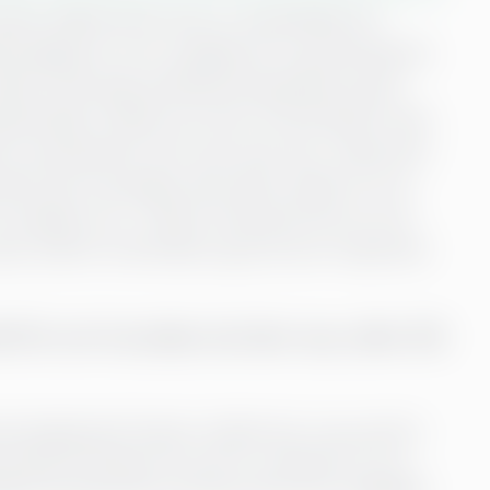
k Vatne velkommen som ny teamleder for
d bakgrunn som siviløkonom og erfaring fra
redrik med seg verdifull kompetanse og et
dsmiljø. Fredrik ser frem til å bli kjent med
itivt samarbeid. Som han selv sier: «Sammen
kal bli sett og ingen skal være redd for å ta
snakke om.» I dette intervjuet får du vite
ans mål for fremtiden og hva som inspirerer
 litt om hvordan du fant oss, eller GS
nningsbyrået People. Hadde hørt mye positivt
prosessen ble jeg mer og mer overbevist om at
dig intervjuprosess der jeg møtte flere hyggelige