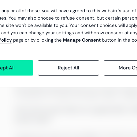
kontakt med meg når det er ting de ønsker å sn
 any or all of these, you will have agreed to this website's use o
es. You may also choose to refuse consent, but certain person
Hva er den viktigste egenskapen hos
he site won't be available to you. Your consent choices will apply
, and you can change your settings and withdraw consent at an
At kollegaen tar eierskap til egne arbeidsoppgave
Policy
page or by clicking the
Manage Consent
button in the bo
holder tak i oppgavene. En positiv innstilling 
Hvordan tror du vennene dine ville 
ept All
Reject All
More Op
profesjonelt?
Personlig blir jeg beskrevet som en sporty, positi
Profesjonelt tror jeg de ville sagt at jeg er ryd
Hvis du kunne hatt en superkraft, hvi
brukt den?
At jeg kunne reise frem og tilbake i tid. Selv om