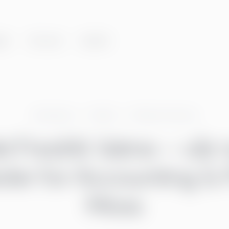
er
Om oss
Innsikt
Greenstep
Artikler
Bli kjent med oss
t Fredrik Vatne – vår 
er for Accounting & P
Moss