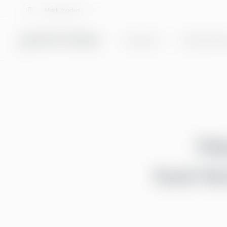
Velg språk
Mørk modus
Tjenester
Totalløsning
Mø
teamled