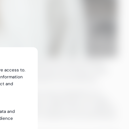
elkommen til teamet som vår nye Payroll
 regnskap, utdanning innen HR og et sterkt
ve access to.
information
 en verdifull ressurs for oss fremover.
ect and
tyret her startet med en fantastisk tur til
t skjedde veldig mye i begynnelsen, men takket
skt, og jeg føler at jeg har vært her i evigheter!
data and
p og lønn, selv om jeg etter hvert skal fokusere
dience