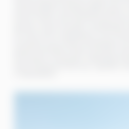
Advokat! Medisinsk analytiker! Og gjett hva som
samfunnspolitikk, med spesialisering i ledelse av
halvveis i studiet visste at jeg ville fokusere på
jeg derfor en grad i psykologi- og ledelsesfag. U
kurs, blant annet et regnskapskurs, og rett etter
kunne jeg ha mye å fortelle, fordi jeg også dro p
jeg aldri vendt tilbake til Polen!) og studerte int
karrierebanen, har jeg jobbet i regnskapsbyrå aller
Norge, ville jeg prøve andre ting – jeg jobbet i sko
et regnskapsbyrå.