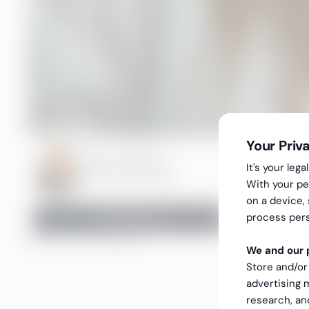
Your Priv
Katrin Ohlander
It's your le
Marketing Manager
With your pe
on a device,
process pers
Kontakt oss
INNHOLDSFORTEGNELSE
We and our p
Store and/or
advertising
research, a