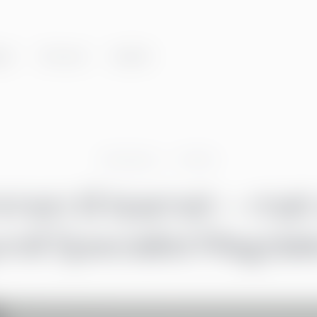
er
Om oss
Innsikt
Greenstep
Artikler
men til teamet – møt 
roll Specialist Magdal