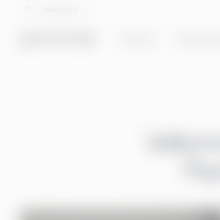
Velg språk
Mørk modus
Tjenester
Totalløsning
Velkom
Pay