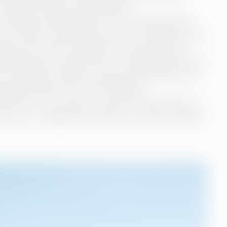
 skjedde? Jeg tok bachelorgrad i
 offentlige organisasjoner, selv om jeg allerede
 privat sektor og enkeltpersoner. På masternivå tok
nder den første studietiden tok jeg også flere
på fikk jeg min første jobb i et regnskapsbyrå. Her
å utveksling til Halden to ganger (og deretter har
ernasjonal finans her. Når det gjelder
ede fra mitt andre år, og etter at jeg flyttet til
le, i bar, i salgsadministrasjon, og senere tilbake i