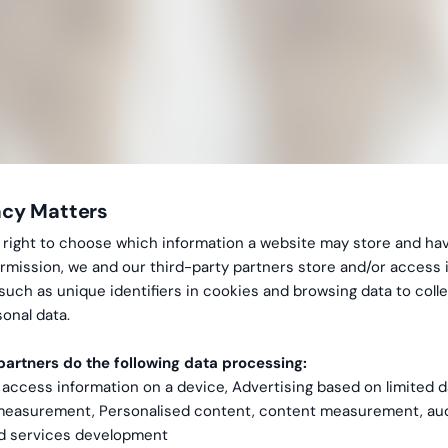
acy Matters
Vi er glade for å ønske Magdalena Marsell v
Specialist! Med flere års erfaring med lønn,
gal right to choose which information a website may store and ha
rmission, we and our third-party partners store and/or access 
engasjement for effektive prosesser, blir hun
 such as unique identifiers in cookies and browsing data to coll
onal data.
«Jeg har vært i Greenstep i snart en måned. Even
Helsinki på selskapets 15-årsjubileumsgalla. De
artners do the following data processing:
være det ble jeg introdusert for teamet ganske ra
 access information on a device, Advertising based on limited 
Til nå har oppgavene mine omfattet både regnska
 measurement, Personalised content, content measurement, au
mest på lønn.»
nd services development