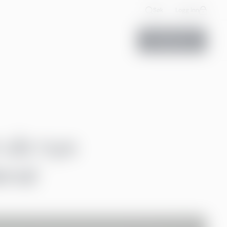
Søk
Logg inn
Kontakt oss
vår nye
ena!