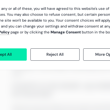
Hvordan valgte du Greenstep? Fortell
 any or all of these, you will have agreed to this website's use o
deg.
es. You may also choose to refuse consent, but certain person
he site won't be available to you. Your consent choices will apply
, and you can change your settings and withdraw consent at an
Jeg kjente ikke til Greenstep før i mai i år, da j
Policy
page or by clicking the
Manage Consent
button in the bo
kom over en jobbannonse for stillingen som Payrol
annonsen, og fra første øyeblikk følte jeg at 
melding – det var så godt skrevet at jeg begynt
nettside. Allerede etter de første fem minuttene
ept All
Reject All
More Op
sendte jeg inn søknaden, og noen dager senere f
ansvarlig for rekrutteringen. Da lærte jeg enda 
sted.
Fortell litt om din arbeids- og studi
før Greenstep?
Hele livet mitt har planene mine endret seg fullste