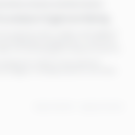
essmining-innsatser med disse tipsene.
a analyse til gjennomføring
are å generere data. Vi hjelper med å bygge en
g håndgripelig utviklingsarbeid. Vi bruker ofte
åder som leverandørgjeld, kundeservice eller HR.
retningsverdi i stedet for bare å generere
ed å bygge en utviklingsmodell som står tidens
Publisert
01.08.2025
Oppdatert
30.12.2025