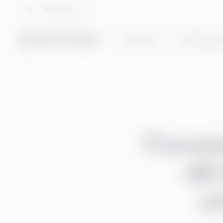
Velg språk
Mørk modus
Tjenester
Totalløsning
Process
sli
ut