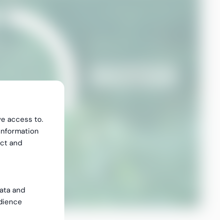
ve access to.
information
ect and
data and
dience