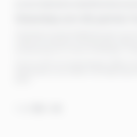
Les mer: Oppnå best mulig ROI på dine proc
Greenstep som din partner: fr
Greensteps prosessminingtjenester går utover b
modell som kombinerer prosessanalyse, ledelse o
prosessmining som en del av forbedringer i omr
Hvis du vil sikre at prosessmining gir målbar for
dashbordene, la oss snakke! Vi kan hjelpe deg m
prøve.
Del