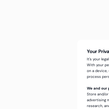
Your Priv
It's your le
With your pe
on a device,
process pers
We and our p
Store and/or
advertising
research, a