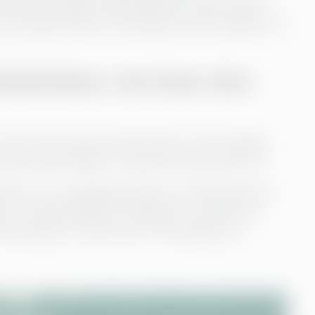
ikevel får mange organisasjoner bare lunkne
det handler ikke om verktøyet. Det handler om
laskehalser, men løser dem
hvordan prosesser faktisk kjører. Den avdekker
r skjult. Men dataene i seg selv endrer ikke noe.
ning som et engangsprosjekt: de implementerer
t… og går tilbake til vanlig drift. I stedet bør
edring, der innsikt fører til handlinger og