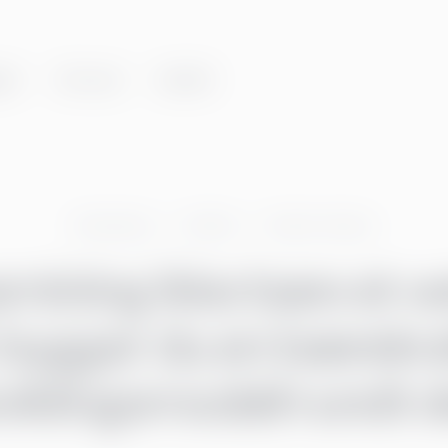
er
Om oss
Innsikt
Greenstep
Artikler
Data & Analys
mining ikke bare et v
k bygger du en bærekra
viklingsmodell rundt d