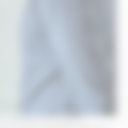
er, faktabaserte forbedringer og