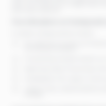
settes i verk. Handler det om å legge skylden? E
bedre måter å jobbe på?
Hva inkluderer en funksjonell
En vellykket utviklingsmodell bør inkludere:
Klar målsetning: Hva ønsker du å forbedre
tid til løsning av hendelser?
Prosesseierskap: Navngitte individer som 
Regelmessig måling: Prosessmining er ikke
Handlingskjede: Hvem reagerer, hvordan o
Ledelsens støtte: Ledelsesforpliktelse og 
endringer.