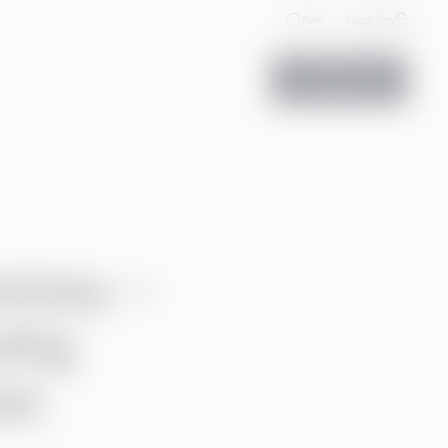
Søk
Logg inn
Kontakt oss
erktøy –
ftig
et.