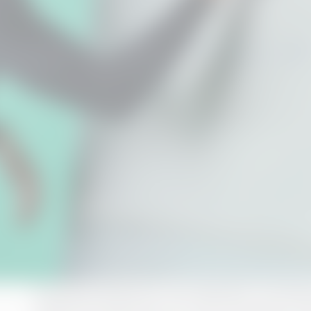
Prosessmining lover mye: åpenhet i prosess