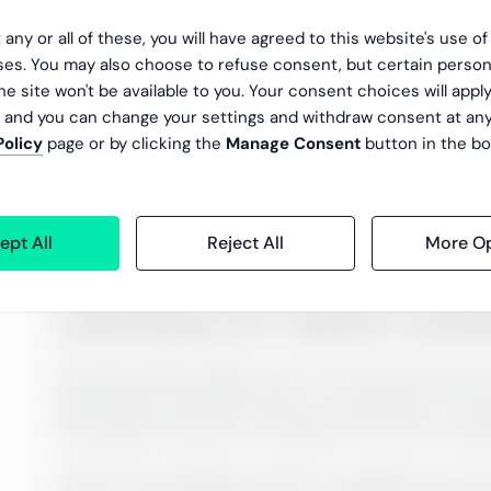
Hvem eier prosessen?
 any or all of these, you will have agreed to this website's use o
es. You may also choose to refuse consent, but certain person
he site won't be available to you. Your consent choices will apply
En vanlig fallgruve er mangel på eierskap. Hvis det
, and you can change your settings and withdraw consent at an
ansvarlighet for forbedring. Dataene som generer
Policy
page or by clicking the
Manage Consent
button in the bo
trekke seg, med tanker som «Det er ikke vårt probl
En bedre modell inkluderer en navngitt eier for 
drive endring. Med eierskap på plass blir prose
ept All
Reject All
More Op
kontinuerlig forbedring, i stedet for en trussel.
Lederskap som støtter endri
Prosessmining tvinger oss til å se på prosessene
lederkulturen din ikke tillater å være åpen om fe
teknologi kombineres med gjennomtenkt endring
Ledere og toppledere spiller en avgjørende rolle 