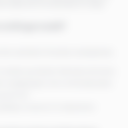
ller handler det om å bruke fakta for å skape
 utviklingsmodell?
 eller optimalisere? Kostnader, kundeopplevelse,
overvåker og iverksetter tiltak basert på funnene.
 en engangsrapport; det er kontinuerlig analyse.
g innen når?
tildeling av ressurser for å implementere