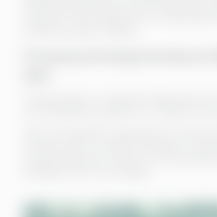
effektivisering drevet av automatisering. L
resultater fordi de glemmer én viktig ting: 
å endre hvordan vi jobber.
Prosessutvinning fremhever f
ikke
Prosessmining er en særdeles kraftig måte å se 
avvik, flaskehalser og løkker som vanligvis forbli
Altfor ofte behandler organisasjoner prosessmi
verktøyet, kjører en analyse, produserer en rappor
prosessmining være motoren for kontinuerlig forb
handlinger fører til nye målinger.