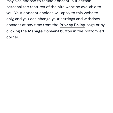
may also choose to refuse consent, but certain
Hos Greenstep ønsker vi å glede kundene våre ved
personalized features of the site won't be available to
alltid å tilby høykvalitets finansielle tjenester. Regnskap
you. Your consent choices will apply to this website
er en av Greensteps nøkkelkompetanser og vi har
only, and you can change your settings and withdraw
profesjonelle og erfarne regnskapsførere som har
consent at any time from the
Privacy Policy
page or by
ansvar for våre kunders økonomi. Greenstep har i dag
clicking the
Manage Consent
button in the bottom left
750 ansatte i Sverige, Finland, Norge, Estland,
corner.
Nederland og Storbritannia.
Hva får dere når dere bruker Greensteps
regnskapstjenester?
En pålitelig partner for å støtte virksomheten
Profesjonell problemløsning i økonomiske spørsmål
Transparent kommunikasjon og rapportering
Proaktive råd
Bekymringsløse arbeidsdager