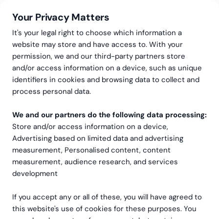
Your Privacy Matters
It's your legal right to choose which information a
website may store and have access to. With your
permission, we and our third-party partners store
and/or access information on a device, such as unique
Regnskapstjenester
Regnskap
identifiers in cookies and browsing data to collect and
Regnskap
process personal data.
We and our partners do the following data processing:
Store and/or access information on a device,
Advertising based on limited data and advertising
measurement, Personalised content, content
measurement, audience research, and services
development
Greensteps profesjonelle og kundeorienterte
økonomieksperter håndterer din bedrifts regnskap
If you accept any or all of these, you will have agreed to
kvalitativt og pålitelig.
this website's use of cookies for these purposes. You