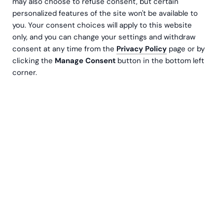
may also choose to refuse consent, but certain
personalized features of the site won't be available to
you. Your consent choices will apply to this website
only, and you can change your settings and withdraw
consent at any time from the
Privacy Policy
page or by
clicking the
Manage Consent
button in the bottom left
Å ekspandere til internasjonale markeder er en
corner.
av de mest spennende mulighetene for
forretningsvekst, men det er ikke uten
utfordringer. Fra regulatorisk overholdelse og
ansettelseslover til økonomisk styring og
operasjonell logistikk, global ekspansjon krever
nøye planlegging og utførelse. Uten riktig strategi
risikerer selskaper forsinkelser, uventede
kostnader og regulatoriske hindringer som kan
stoppe deres fremgang.
Denne veiledningen utforsker hovedhensynene for
global ekspansjon, og
hjelper bedrifter med å