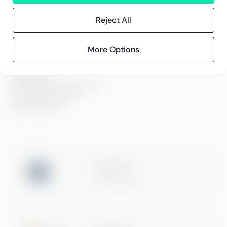
Innsikt
Kundereferanser
Reject All
Blogg
Event og webinarer
More Options
Compliance
Compliance hos Greenstep
Personvernerklæring
Generelle vilkår
ISO 27001
Certification